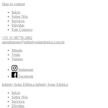
Skip to content
Início
Sobre Nós
Serviços
Dúvidas
Fale Conosco
+55 31 98778-2882
atendimento@infinitysolareletrica.com.br
Missão
Visão
Valores
Instagram
Facebook
Infinity Solar Elétrica
Infinity Solar Elétrica
Início
Sobre Nós
Serviços
Dúvidas